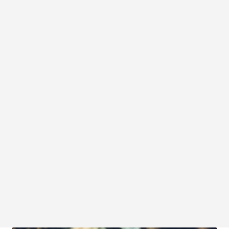
4.21.2025
Le Conseil des Jeux du Canada lance
une trousse pour la tenue de
compétitions durables afin de
promouvoir la responsabilisation
environnementale