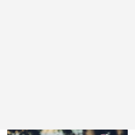
Sarah-Anne Brault
Emy Legault
ÉQUIPE MANITOBA
ÉQUIPE QUÉBEC
Tyler Mislawchuk
ÉQUIPE MANITOBA