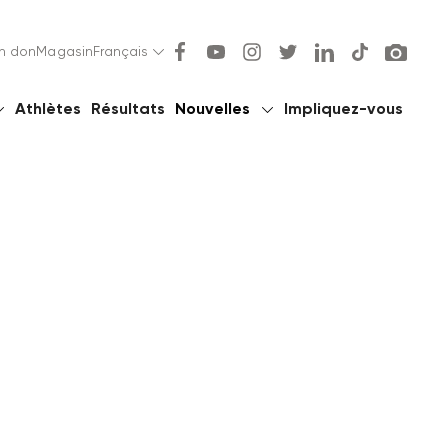
un don
un don
Magasin
Magasin
Français
Français
Athlètes
Athlètes
Résultats
Résultats
Nouvelles
Nouvelles
Impliquez-vous
Impliquez-vous