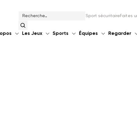
Sport sécuritaire
Sport sécuritaire
Faites 
Faites 
ropos
ropos
Les Jeux
Les Jeux
Sports
Sports
Équipes
Équipes
Regarder
Regarder