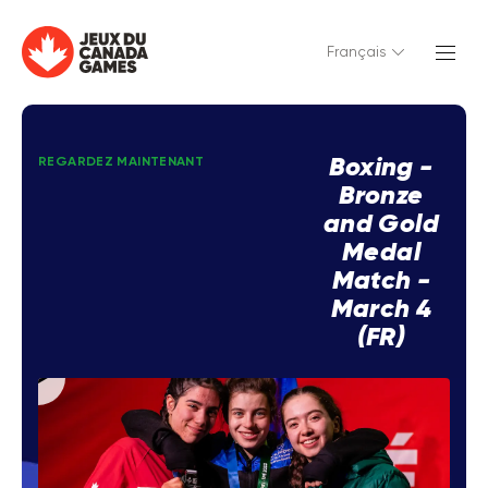
Français
Boxing -
REGARDEZ MAINTENANT
Bronze
and Gold
Medal
Match -
March 4
(FR)