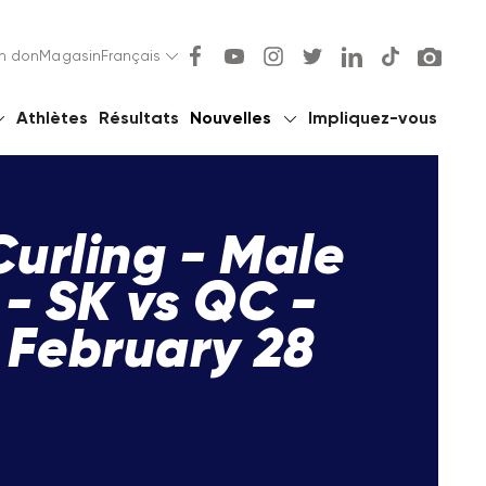
un don
Magasin
Français
Athlètes
Résultats
Nouvelles
Impliquez-vous
Curling - Male
- SK vs QC -
February 28