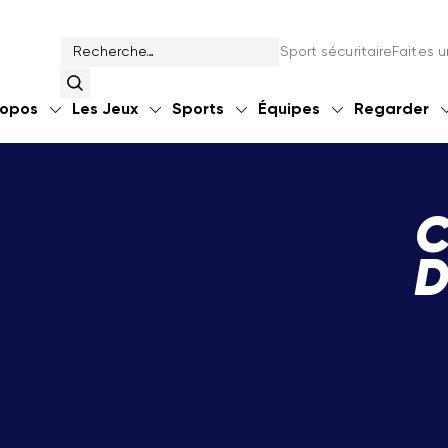
Sport sécuritaire
Faites 
ropos
Les Jeux
Sports
Équipes
Regarder
C
D