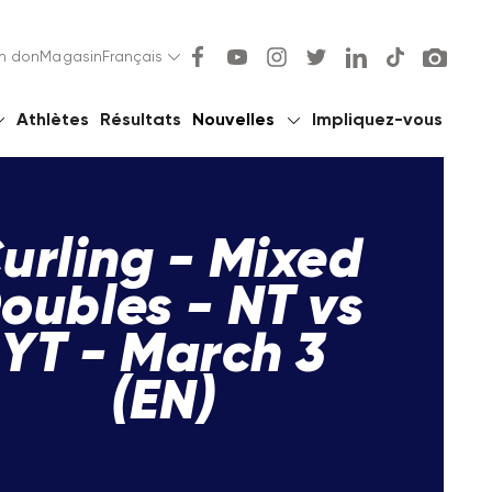
un don
Magasin
Français
Athlètes
Résultats
Nouvelles
Impliquez-vous
urling - Mixed
oubles - NT vs
YT - March 3
(EN)