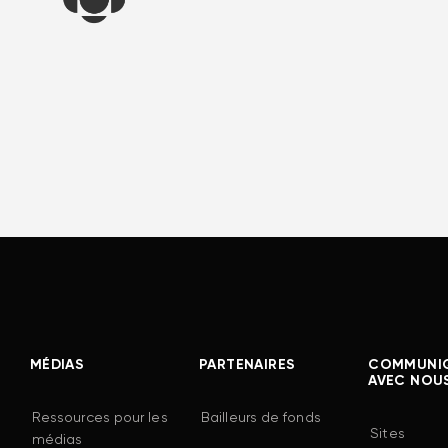
MÉDIAS
PARTENAIRES
COMMUNI
AVEC NOU
Ressources pour les
Bailleurs de fonds
Sites
médias