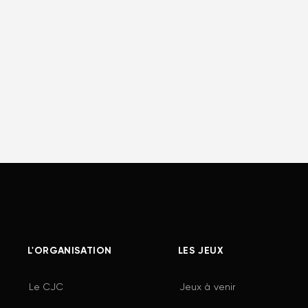
L'ORGANISATION
LES JEUX
Le CJC
Jeux à venir