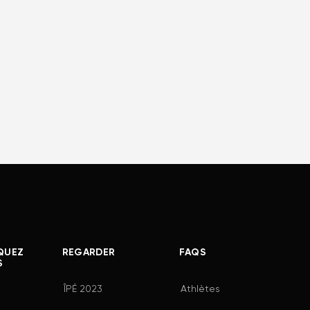
QUEZ
REGARDER
FAQS
S
ÎPÉ 2023
Athlètes