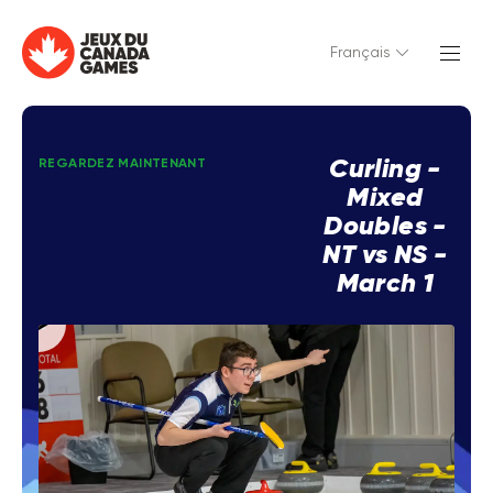
Français
Curling -
REGARDEZ MAINTENANT
Mixed
Doubles -
NT vs NS -
March 1