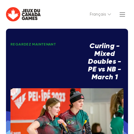
Français
Curling -
REGARDEZ MAINTENANT
Mixed
Doubles -
PE vs NB -
March 1