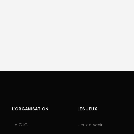
L'ORGANISATION
LES JEUX
Le CJC
Jeux à venir