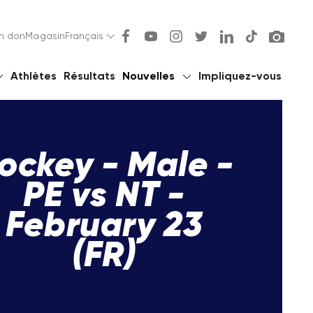
un don
Magasin
Français
Athlètes
Résultats
Nouvelles
Impliquez-vous
ockey - Male -
PE vs NT -
February 23
(FR)