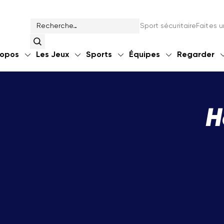
Sport sécuritaire
Faites 
ropos
Les Jeux
Sports
Équipes
Regarder
H