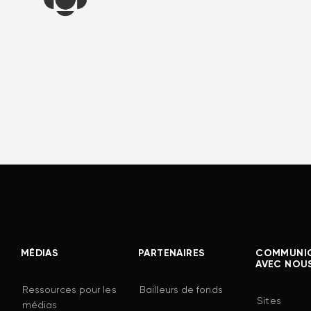
MÉDIAS
PARTENAIRES
COMMUNI
AVEC NOU
Ressources pour les
Bailleurs de fonds
Sites
médias