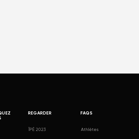
QUEZ
REGARDER
FAQS
S
ÎPÉ 2023
Athlètes