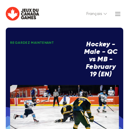
Français
Hockey -
REGARDEZ MAINTENANT
Male - QC
vs MB -
February
19 (EN)