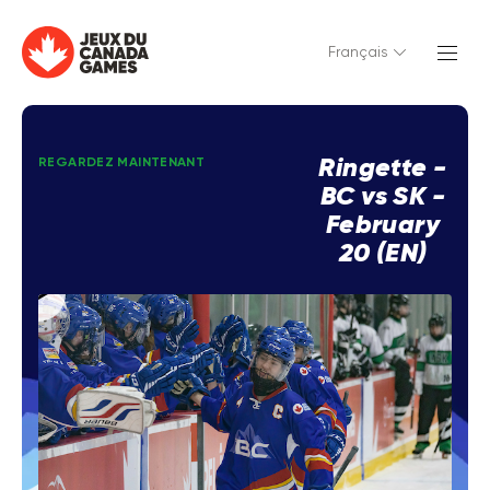
Français
Ringette -
REGARDEZ MAINTENANT
BC vs SK -
February
20 (EN)