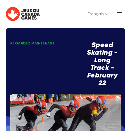
Français
Speed
REGARDEZ MAINTENANT
Skating -
Long
Track -
February
22