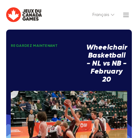
Français
Wheelchair
REGARDEZ MAINTENANT
Basketball
- NL vs NB -
February
20