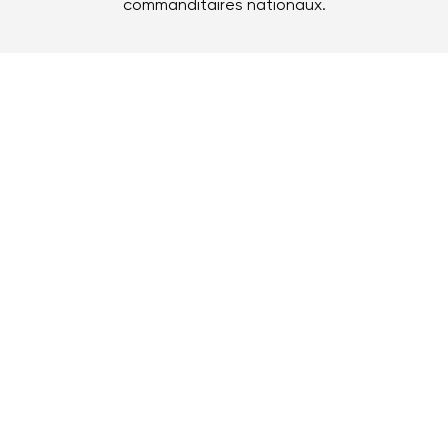
commanditaires nationaux.
Bailleur de fonds
Partenaires multi-Jeux