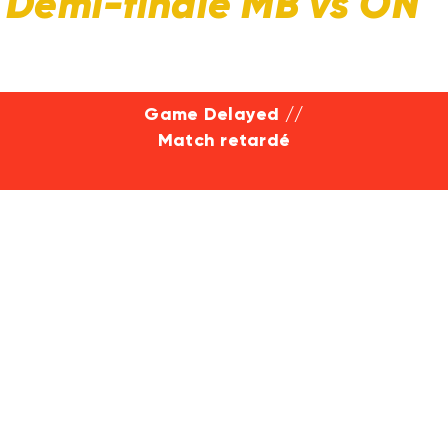
n Demi-finale MB vs ON
Game Delayed //
Match retardé