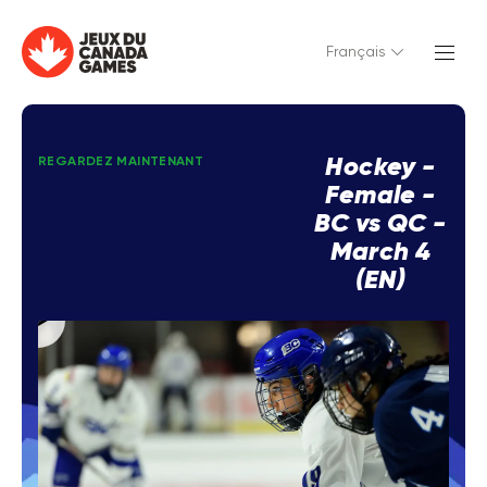
Français
Hockey -
REGARDEZ MAINTENANT
Female -
BC vs QC -
March 4
(EN)