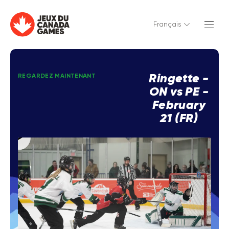
Français
Ringette -
REGARDEZ MAINTENANT
ON vs PE -
February
21 (FR)