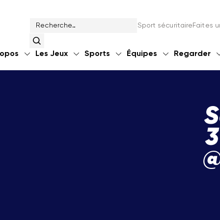
Sport sécuritaire
Faites 
ropos
Les Jeux
Sports
Équipes
Regarder
S
3
@