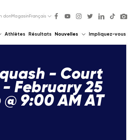
un don
Magasin
Français
Athlètes
Résultats
Nouvelles
Impliquez-vous
quash - Court
 - February 25
 @ 9:00 AM AT