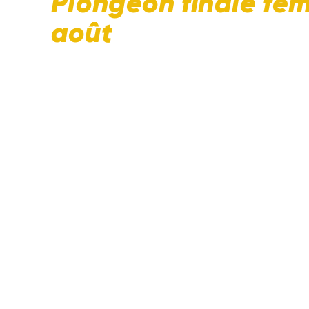
Plongeon finale fém
août