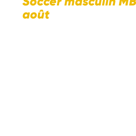
Soccer masculin MB
août