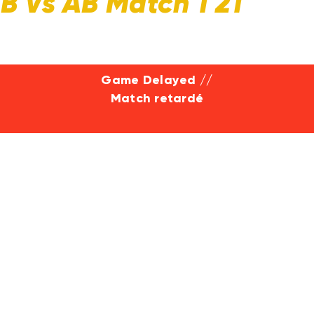
B Vs AB Match 1 21
Game Delayed //
Match retardé