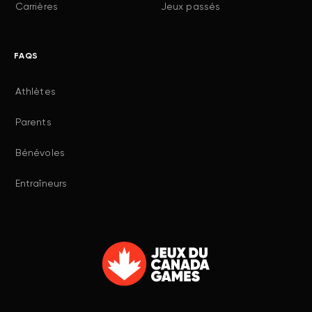
Carrières
QC VS NB - 4:00 PM AT (EN)
Jeux passés
FAQS
2.23.2023
| JEUX D'HIVER D'AVRIL 2023
Athlètes
2.21.2023
| JEUX D'HIVER D'AVRIL 2023
Hockey - Male
Hockey - Male
Parents
QUARTERFINAL - QC VS AB - 7:30 PM AT
QC VS SK - 4:00 PM AT (EN)
Bénévoles
Entraîneurs
2.20.2023
| JEUX D'HIVER D'AVRIL 2023
Hockey - Male
QC VS NB - 4:00 PM AT (FR)